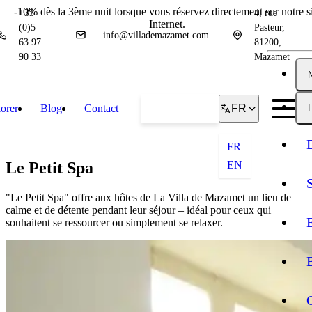
-10% dès la 3ème nuit lorsque vous réservez directement sur notre si
+33
4, rue
Internet.
(0)5
Pasteur,
info@villademazamet.com
63 97
81200,
90 33
Mazamet
orer
Blog
Contact
Réserver
FR
L
FR
Le Petit Spa
EN
"Le Petit Spa" offre aux hôtes de La Villa de Mazamet un lieu de
calme et de détente pendant leur séjour – idéal pour ceux qui
souhaitent se ressourcer ou simplement se relaxer.