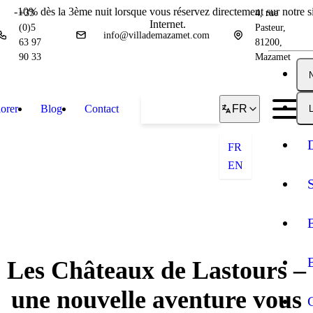
-10% dès la 3ème nuit lorsque vous réservez directement sur notre si
+33
4, rue
Internet.
(0)5
Pasteur,
info@villademazamet.com
63 97
81200,
90 33
Mazamet
orer
Blog
Contact
Réserver
FR
L
FR
EN
Les Châteaux de Lastours –
une nouvelle aventure vous