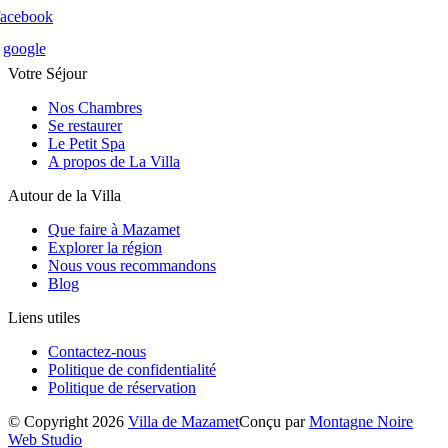
facebook
google
Votre Séjour
Nos Chambres
Se restaurer
Le Petit Spa
A propos de La Villa
Autour de la Villa
Que faire à Mazamet
Explorer la région
Nous vous recommandons
Blog
Liens utiles
Contactez-nous
Politique de confidentialité
Politique de réservation
© Copyright 2026
Villa de Mazamet
Conçu par
Montagne Noire
Web Studio