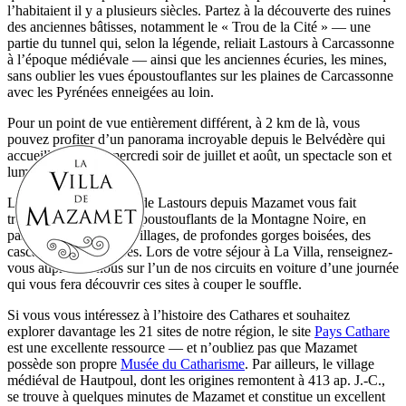
l’habitaient il y a plusieurs siècles. Partez à la découverte des ruines
des anciennes bâtisses, notamment le « Trou de la Cité » — une
partie du tunnel qui, selon la légende, reliait Lastours à Carcassonne
à l’époque médiévale — ainsi que les anciennes écuries, les mines,
sans oublier les vues époustouflantes sur les plaines de Carcassonne
avec les Pyrénées enneigées au loin.
Pour un point de vue entièrement différent, à 2 km de là, vous
pouvez profiter d’un panorama incroyable depuis le Belvédère qui
accueille, chaque mercredi soir de juillet et août, un spectacle son et
lumière féérique.
La visite des Châteaux de Lastours depuis Mazamet vous fait
traverser les paysages époustouflants de la Montagne Noire, en
passant par d’anciens villages, de profondes gorges boisées, des
cascades et des rivières. Lors de votre séjour à La Villa, renseignez-
vous auprès de nous sur l’un de nos circuits en voiture d’une journée
qui vous fera découvrir ces sites à couper le souffle.
Si vous vous intéressez à l’histoire des Cathares et souhaitez
explorer davantage les 21 sites de notre région, le site
Pays Cathare
est une excellente ressource — et n’oubliez pas que Mazamet
possède son propre
Musée du Catharisme
. Par ailleurs, le village
médiéval de Hautpoul, dont les origines remontent à 413 ap. J.-C.,
se trouve à quelques minutes de Mazamet et constitue un excellent