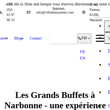
-10% dès la 3ème nuit lorsque vous réservez directement sur notre si
+33
4, rue
Internet.
(0)5
Pasteur,
info@villademazamet.com
63 97
81200,
90 33
Mazamet
orer
Blog
Contact
Réserver
FR
L
FR
EN
Les Grands Buffets à
Narbonne - une expérience