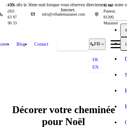
-10% dès la 3ème nuit lorsque vous réservez directement sur notre si
+33
4, rue
Internet.
(0)5
Pasteur,
info@villademazamet.com
63 97
81200,
90 33
Mazamet
orer
Blog
Contact
Réserver
FR
L
FR
EN
Décorer votre cheminée
pour Noël