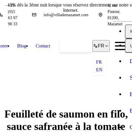
-10% dès la 3ème nuit lorsque vous réservez directement sur notre si
+33
4, rue
Internet.
(0)5
Pasteur,
info@villademazamet.com
63 97
81200,
90 33
Mazamet
orer
Blog
Contact
Réserver
FR
L
FR
EN
Feuilleté de saumon en filo,
sauce safranée à la tomate