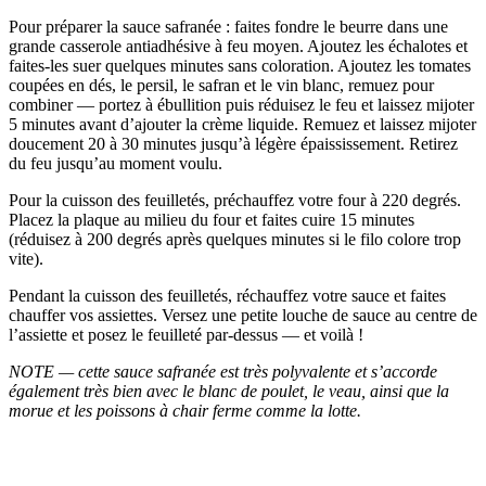
Pour préparer la sauce safranée : faites fondre le beurre dans une
grande casserole antiadhésive à feu moyen. Ajoutez les échalotes et
faites-les suer quelques minutes sans coloration. Ajoutez les tomates
coupées en dés, le persil, le safran et le vin blanc, remuez pour
combiner — portez à ébullition puis réduisez le feu et laissez mijoter
5 minutes avant d’ajouter la crème liquide. Remuez et laissez mijoter
doucement 20 à 30 minutes jusqu’à légère épaississement. Retirez
du feu jusqu’au moment voulu.
Pour la cuisson des feuilletés, préchauffez votre four à 220 degrés.
Placez la plaque au milieu du four et faites cuire 15 minutes
(réduisez à 200 degrés après quelques minutes si le filo colore trop
vite).
Pendant la cuisson des feuilletés, réchauffez votre sauce et faites
chauffer vos assiettes. Versez une petite louche de sauce au centre de
l’assiette et posez le feuilleté par-dessus — et voilà !
NOTE — cette sauce safranée est très polyvalente et s’accorde
également très bien avec le blanc de poulet, le veau, ainsi que la
morue et les poissons à chair ferme comme la lotte.