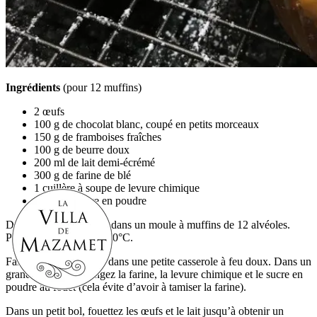
Ingrédients
(pour 12 muffins)
2 œufs
100 g de chocolat blanc, coupé en petits morceaux
150 g de framboises fraîches
100 g de beurre doux
200 ml de lait demi-écrémé
300 g de farine de blé
1 cuillère à soupe de levure chimique
100 g de sucre en poudre
Disposez des caissettes dans un moule à muffins de 12 alvéoles.
Préchauffez le four à 200°C.
Faites fondre le beurre dans une petite casserole à feu doux. Dans un
grand saladier, mélangez la farine, la levure chimique et le sucre en
poudre au fouet (cela évite d’avoir à tamiser la farine).
Dans un petit bol, fouettez les œufs et le lait jusqu’à obtenir un