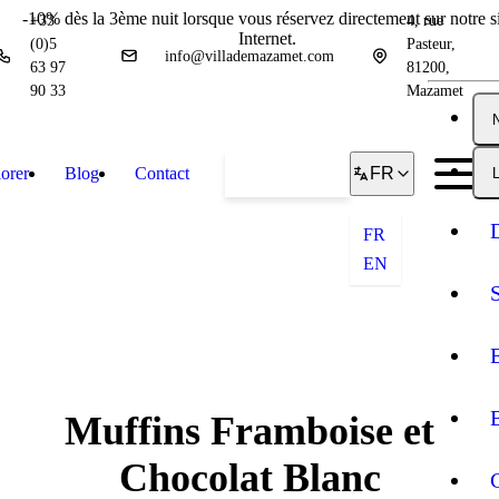
-10% dès la 3ème nuit lorsque vous réservez directement sur notre si
+33
4, rue
Internet.
(0)5
Pasteur,
info@villademazamet.com
63 97
81200,
90 33
Mazamet
orer
Blog
Contact
Réserver
FR
L
FR
EN
Muffins Framboise et
Chocolat Blanc