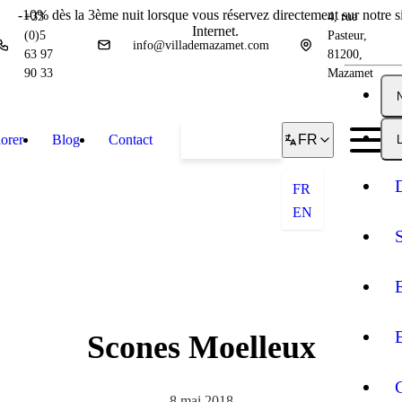
-10% dès la 3ème nuit lorsque vous réservez directement sur notre si
+33
4, rue
Internet.
(0)5
Pasteur,
info@villademazamet.com
63 97
81200,
90 33
Mazamet
orer
Blog
Contact
Réserver
FR
L
FR
EN
Scones Moelleux
8 mai 2018