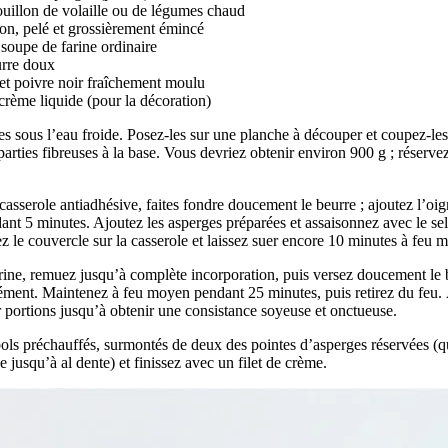
bouillon de volaille ou de légumes chaud
on, pelé et grossièrement émincé
à soupe de farine ordinaire
urre doux
et poivre noir fraîchement moulu
rème liquide (pour la décoration)
s sous l’eau froide. Posez-les sur une planche à découper et coupez-les
parties fibreuses à la base. Vous devriez obtenir environ 900 g ; réserve
asserole antiadhésive, faites fondre doucement le beurre ; ajoutez l’oi
dant 5 minutes. Ajoutez les asperges préparées et assaisonnez avec le sel 
z le couvercle sur la casserole et laissez suer encore 10 minutes à feu 
ine, remuez jusqu’à complète incorporation, puis versez doucement le 
ment. Maintenez à feu moyen pendant 25 minutes, puis retirez du feu. 
 portions jusqu’à obtenir une consistance soyeuse et onctueuse.
ols préchauffés, surmontés de deux des pointes d’asperges réservées (
e jusqu’à al dente) et finissez avec un filet de crème.