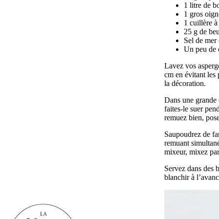
1 litre de 
1 gros oign
1 cuillère 
25 g de be
Sel de mer 
Un peu de c
Lavez vos asperge
cm en évitant les 
la décoration.
Dans une grande c
faites-le suer pen
remuez bien, pose
Saupoudrez de far
remuant simultané
mixeur, mixez par
Servez dans des b
blanchir à l’avanc