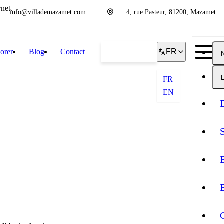
net.
info@villademazamet.com
4, rue Pasteur, 81200, Mazamet
orer
Blog
Contact
Réserver
FR
L
FR
EN