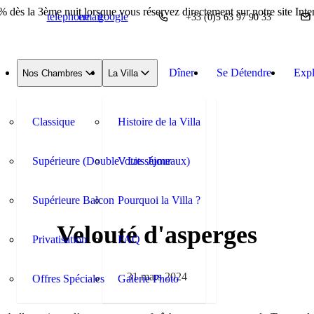
% dès la 3ème nuit lorsque vous réservez directement sur notre site Inter
telephone
email
google
+33 (0)5 63 97 90 33
Dîner
Se Détendre
Expl
Nos Chambres
La Villa
Classique
Histoire de la Villa
Supérieure (Double / Lits Jumeaux)
Votre séjour
Supérieure Balcon
Pourquoi la Villa ?
Velouté d'asperges
Privatisation
FAQ
31 mars 2024
Offres Spéciales
Galerie Photo