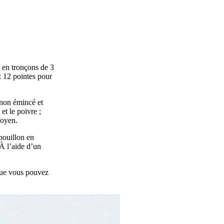
 en tronçons de 3
z 12 pointes pour
gnon émincé et
et le poivre ;
moyen.
bouillon en
À l’aide d’un
que vous pouvez