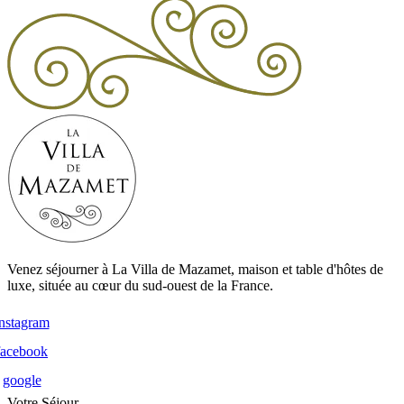
Venez séjourner à La Villa de Mazamet, maison et table d'hôtes de
luxe, située au cœur du sud-ouest de la France.
instagram
facebook
google
Votre Séjour