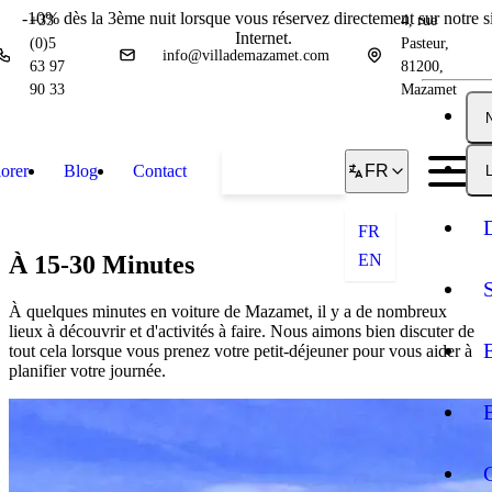
-10% dès la 3ème nuit lorsque vous réservez directement sur notre si
+33
4, rue
Internet.
(0)5
Pasteur,
info@villademazamet.com
63 97
81200,
90 33
Mazamet
orer
Blog
Contact
Réserver
FR
L
FR
À 15-30 Minutes
EN
À quelques minutes en voiture de Mazamet, il y a de nombreux
lieux à découvrir et d'activités à faire. Nous aimons bien discuter de
tout cela lorsque vous prenez votre petit-déjeuner pour vous aider à
planifier votre journée.