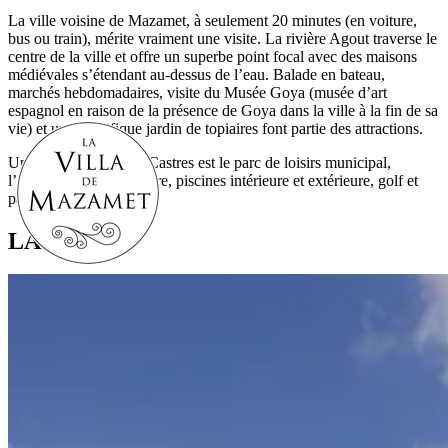
La ville voisine de Mazamet, à seulement 20 minutes (en voiture,
bus ou train), mérite vraiment une visite. La rivière Agout traverse le
centre de la ville et offre un superbe point focal avec des maisons
médiévales s’étendant au-dessus de l’eau. Balade en bateau,
marchés hebdomadaires, visite du Musée Goya (musée d’art
espagnol en raison de la présence de Goya dans la ville à la fin de sa
vie) et un magnifique jardin de topiaires font partie des attractions.
Un autre point fort de Castres est le parc de loisirs municipal,
l’Archipel, avec patinoire, piscines intérieure et extérieure, golf et
parc aquatique.
LAUTREC