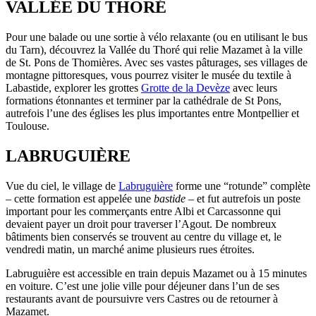
VALLÉE DU THORÉ
Pour une balade ou une sortie à vélo relaxante (ou en utilisant le bus
du Tarn), découvrez la Vallée du Thoré qui relie Mazamet à la ville
de St. Pons de Thomières. Avec ses vastes pâturages, ses villages de
montagne pittoresques, vous pourrez visiter le musée du textile à
Labastide, explorer les grottes
Grotte de la Devèze
avec leurs
formations étonnantes et terminer par la cathédrale de St Pons,
autrefois l’une des églises les plus importantes entre Montpellier et
Toulouse.
LABRUGUIÈRE
Vue du ciel, le village de
Labruguière
forme une “rotunde” complète
– cette formation est appelée une
bastide
– et fut autrefois un poste
important pour les commerçants entre Albi et Carcassonne qui
devaient payer un droit pour traverser l’Agout. De nombreux
bâtiments bien conservés se trouvent au centre du village et, le
vendredi matin, un marché anime plusieurs rues étroites.
Labruguière est accessible en train depuis Mazamet ou à 15 minutes
en voiture. C’est une jolie ville pour déjeuner dans l’un de ses
restaurants avant de poursuivre vers Castres ou de retourner à
Mazamet.