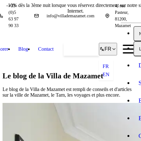
-10% dès la 3ème nuit lorsque vous réservez directement sur notre si
+33
4, rue
Internet.
(0)5
Pasteur,
info@villademazamet.com
63 97
81200,
90 33
Mazamet
orer
Blog
Contact
Réserver
FR
L
FR
Le blog de la Villa de Mazamet
EN
Le blog de la Villa de Mazamet est rempli de conseils et d'articles
sur la ville de Mazamet, le Tarn, les voyages et plus encore.